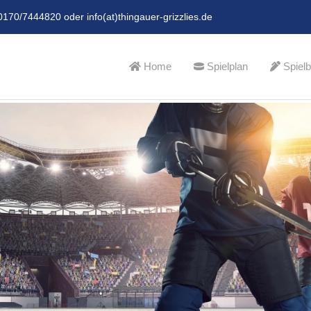
0170/7444820 oder info(at)thingauer-grizzlies.de
Home
Spielplan
Spielb