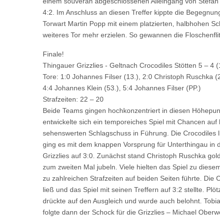
einem souverän abgeschlossenen Alleingang von Stefan 
4:2. Im Anschluss an diesen Treffer kippte die Begegnu
Torwart Martin Popp mit einem platzierten, halbhohen Sc
weiteres Tor mehr erzielen. So gewannen die Floschenflitze
Finale!
Thingauer Grizzlies - Geltnach Crocodiles Stötten 5 – 4 (
Tore: 1:0 Johannes Filser (13.), 2:0 Christoph Ruschka (22
4:4 Johannes Klein (53.), 5:4 Johannes Filser (PP.)
Strafzeiten: 22 – 20
Beide Teams gingen hochkonzentriert in diesen Höhepunkt
entwickelte sich ein temporeiches Spiel mit Chancen auf
sehenswerten Schlagschuss in Führung. Die Crocodiles li
ging es mit dem knappen Vorsprung für Unterthingau in d
Grizzlies auf 3:0. Zunächst stand Christoph Ruschka gold
zum zweiten Mal jubeln. Viele hielten das Spiel zu dies
zu zahlreichen Strafzeiten auf beiden Seiten führte. Die
ließ und das Spiel mit seinen Treffern auf 3:2 stellte. Pl
drückte auf den Ausgleich und wurde auch belohnt. Tobias
folgte dann der Schock für die Grizzlies – Michael Ober