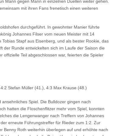
nun Mann gegen Mann in einzelnen Duellen weiter gehen.
 gemeinsam mit ihren Fans frenetisch einen weiteren
toldshofen durchgeführt. In gewohnter Manier führte
enkönig Johannes Filser vom neuen Meister mit 14
e Tobias Stapf aus Eisenberg, und als bester Rookie, das
t der Runde entwickelten sich im Laufe der Saison die
ffizielle Teil abgeschlossen war, feierten die Spieler
 4:2 Stefan Müller (41.), 4:3 Max Krause (48.)
d ansehnliches Spiel. Die Bulldozer gingen nach
och hatten die Floschenflitzer mehr vom Spiel, konnten
 welches die Lengenwanger nach Treffern von Johannes
er erneute Führungstreffer für Rieder zum 1:2. Zur
ner Benny Roth weiterhin überlegen auf und erhöhte nach