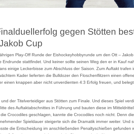
alduellerfolg gegen Stötten bes
t-Jakob Cup
jährigen Play-Off Runde der Eishockeyhobbyrunde um den Ott – Jakob 
 Endrunde stattfindet. Und keiner sollte seinen Weg den er in Kauf na
ans einige Leckerbisse zum Abschluss der Saison. Zum Auftakt trafen 
chtem Kader lieferten die Bulldozer den Floschenflitzern einen offe
 einen knappen aber nicht unverdienten 4:3 Erfolg freuen, und belegt
nd der Titelverteidiger aus Stötten zum Finale. Und dieses Spiel verd
te des Auftaktabschnittes in Führung und bauten diese im Mitteldritte
ie Crocodiles geschlagen, kannte die Crocodiles noch nicht. Denn di
 zunehmender Spieldauer steigerte sich die Dramatik immer weiter. Und
usste die Entscheidung im anschließenden Penaltyschießen gefunden w