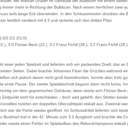
Müller, der Manuel Gruber im Gehäuse der Bulldozer mit einem satten
ng immer mehr in Richtung der Bulldozer. Nach einem herrlichen zwei
huss aufs lange Eck überwinden. In den Schlussminuten drückten die Bu
r letztlich verdient mit 4:3 und sicherte sich den dritten Platz.
1:0/2:2/1:2/1:0)
.), 3:0 Florian Beck (22.), 3:1 Franz Fichtl (26.), 3:2 Franz Fichtl (28.
 einer jeden Spielzeit und lieferten sich ein packendes Duell, das a
 beiden Seiten. Dabei brachte Johannes Filser die Grizzlies während ei
eßen sich jedoch davon nicht groß beeindrucken, konnte aber trotz gut
ie erste Pause. Der zweite Spielabschnitt begann dann recht furios. In
richtig vor dem gegnerischen Gehäuse, dann setzte sich Florian Beck m
em Zeitpunkt wohl für entschieden – doch weit gefehlt, den Stötten be
 Crocodiles nutzten ein doppeltes Überzahlspiel eiskalt aus. Zweimal w
ötzlich war die Partie wieder geöffnet. Im Schlussdrittel lieferten sich 
 Bockhart traf in der 42. Minute zum 3:3 Ausgleich und brachte die Cr
weiler nutzte einen Fehler im Spielaufbau des Rekordchampions eiskal