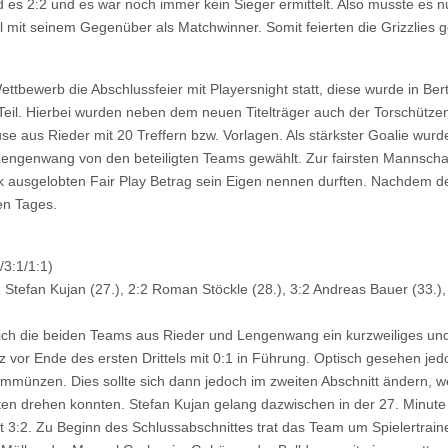
es 2:2 und es war noch immer kein Sieger ermittelt. Also musste es 
ll mit seinem Gegenüber als Matchwinner. Somit feierten die Grizzlies
bewerb die Abschlussfeier mit Playersnight statt, diese wurde in Ber
 Teil. Hierbei wurden neben dem neuen Titelträger auch der Torschütz
e aus Rieder mit 20 Treffern bzw. Vorlagen. Als stärkster Goalie wurd
engenwang von den beteiligten Teams gewählt. Zur fairsten Mannschaf
ausgelobten Fair Play Betrag sein Eigen nennen durften. Nachdem der o
en Tages.
/3:1/1:1)
1 Stefan Kujan (27.), 2:2 Roman Stöckle (28.), 3:2 Andreas Bauer (33.),
n sich die beiden Teams aus Rieder und Lengenwang ein kurzweiliges un
 vor Ende des ersten Drittels mit 0:1 in Führung. Optisch gesehen jed
 ummünzen. Dies sollte sich dann jedoch im zweiten Abschnitt ändern,
n drehen konnten. Stefan Kujan gelang dazwischen in der 27. Minute d
it 3:2. Zu Beginn des Schlussabschnittes trat das Team um Spielertrai