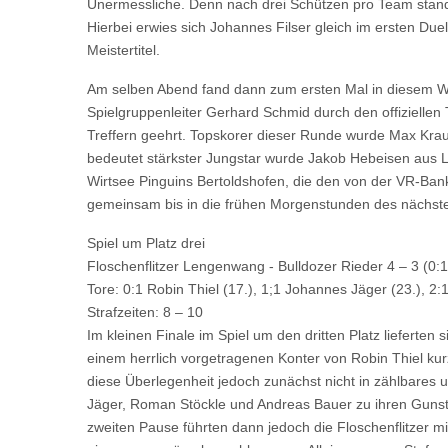
Unermessliche. Denn nach drei Schützen pro Team stand 
Hierbei erwies sich Johannes Filser gleich im ersten Due
Meistertitel.
Am selben Abend fand dann zum ersten Mal in diesem Wett
Spielgruppenleiter Gerhard Schmid durch den offiziellen
Treffern geehrt. Topskorer dieser Runde wurde Max Kraus
bedeutet stärkster Jungstar wurde Jakob Hebeisen aus L
Wirtsee Pinguins Bertoldshofen, die den von der VR-Bank 
gemeinsam bis in die frühen Morgenstunden des nächst
Spiel um Platz drei
Floschenflitzer Lengenwang - Bulldozer Rieder 4 – 3 (0:1
Tore: 0:1 Robin Thiel (17.), 1;1 Johannes Jäger (23.), 2:
Strafzeiten: 8 – 10
Im kleinen Finale im Spiel um den dritten Platz lieferte
einem herrlich vorgetragenen Konter von Robin Thiel kurz
diese Überlegenheit jedoch zunächst nicht in zählbares
Jäger, Roman Stöckle und Andreas Bauer zu ihren Gunste
zweiten Pause führten dann jedoch die Floschenflitzer m