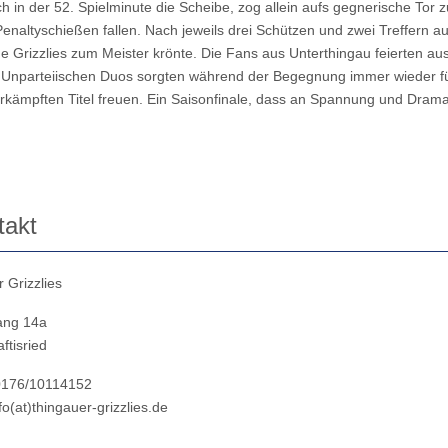
ch in der 52. Spielminute die Scheibe, zog allein aufs gegnerische Tor
naltyschießen fallen. Nach jeweils drei Schützen und zwei Treffern auf
Grizzlies zum Meister krönte. Die Fans aus Unterthingau feierten aus
s Unparteiischen Duos sorgten während der Begegnung immer wieder fü
 erkämpften Titel freuen. Ein Saisonfinale, dass an Spannung und Dram
takt
 Grizzlies
ang 14a
ftisried
 0176/10114152
fo(at)thingauer-grizzlies.de