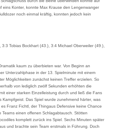
 Schlagschuss durch die Beine überwinden konnte auf
 auf eins Konter, konnte Max Krause den Lengenwanger
lldozer noch einmal kräftig, konnten jedoch kein
), 3:3 Tobias Bockhart (43.), 3:4 Michael Oberweiler (49.),
n Dramatik kaum zu überbieten war. Von Beginn an
ner Unterzahlphase in der 13. Spielminute mit einem
er Möglichkeiten zunächst keinen Treffer erzielen. So
nerhalb von lediglich zwölf Sekunden erhöhten die
it einer starken Einzelleistung durch und ließ die Fans
wies Kampfgeist. Das Spiel wurde zunehmend härter, was
ar es Franz Fichtl, der Thingaus Defensive keine Chance
beide Teams einen offenen Schlagabtausch. Stötten
ocodiles komplett zurück ins Spiel. Sechs Minuten später
t aus und brachte sein Team erstmals in Führung. Doch